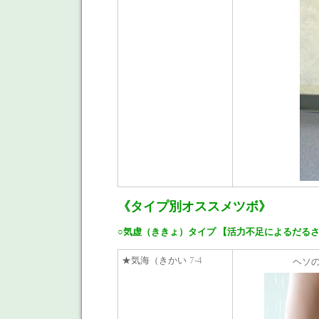
《タイプ別オススメツボ》
○気虚（ききょ）タイプ 【活力不足によるだる
★気海（きかい
7-4
ヘソ