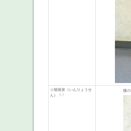
☆陰陵泉（いんりょうせ
膝の
ん）
7-7