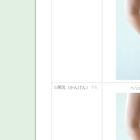
☆関元（かんげん）
7-5
ヘソ