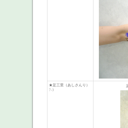
★足三里（あしさんり）
7-3