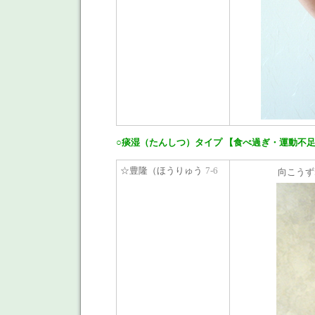
○痰湿（たんしつ）タイプ 【食べ過ぎ・運動不
☆豊隆（ほうりゅう
7-6
向こうず