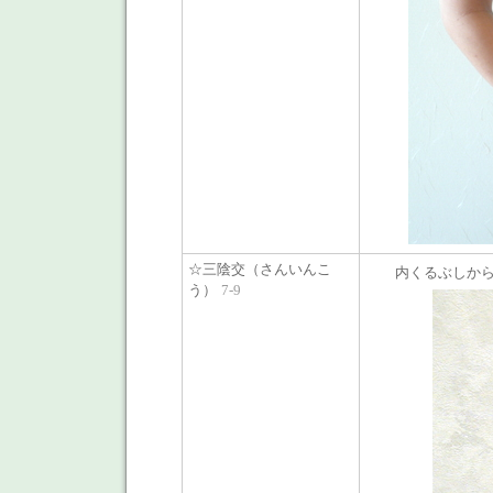
☆三陰交（さんいんこ
内くるぶしか
う）
7-9