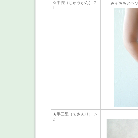
☆中脘（ちゅうかん）
7-
みぞおちとヘ
1
★手三里（てさんり）
7-
2