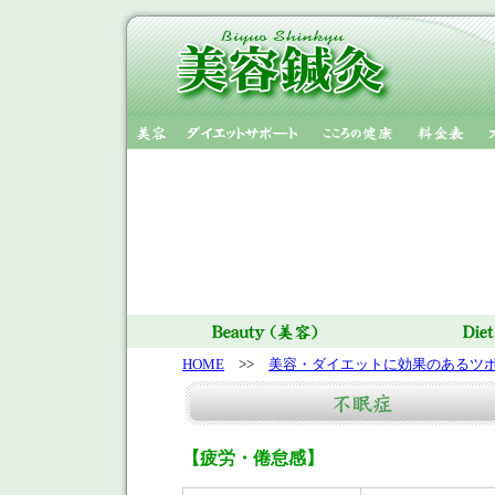
HOME
>>
美容・ダイエットに効果のあるツ
【疲労・倦怠感】