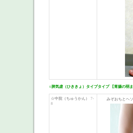
○脾気虚（ひききょ）タイプタイプ 【胃腸の弱
☆中脘（ちゅうかん）
7-
みぞおちとヘ
8